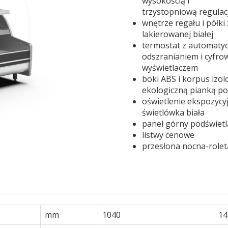
wysokością i
trzystopniową regulac
wnętrze regału i półki 
lakierowanej białej
termostat z automaty
odszranianiem i cyfr
wyświetlaczem
boki ABS i korpus izo
ekologiczną pianką p
oświetlenie ekspozycy
świetlówka biała
panel górny podświet
listwy cenowe
przesłona nocna-rolet
mm
1040
14