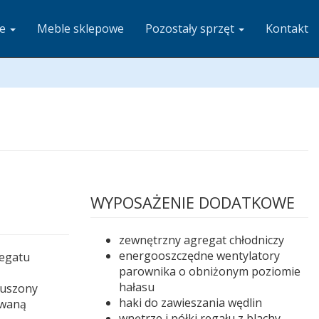
ze
Meble sklepowe
Pozostały sprzęt
Kontakt
WYPOSAŻENIE DODATKOWE
zewnętrzny agregat chłodniczy
energooszczędne wentylatory
egatu
parownika o obniżonym poziomie
hałasu
muszony
haki do zawieszania wędlin
owaną
wnętrze i półki regału z blachy