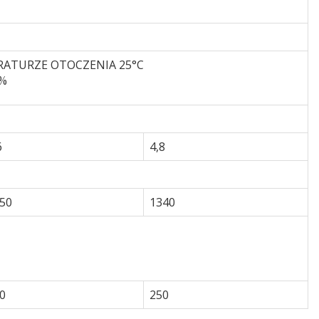
PERATURZE OTOCZENIA 25°C
0%
6
4,8
50
1340
0
250