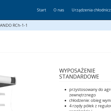
Start
O nas
Urządzenia chłodnic
ANDO RCh-1-1
WYPOSAŻENIE
STANDARDOWE
przystosowany do agr
zewnętrznego
chłodzenie: obieg wy
4 rzędy półek z regul