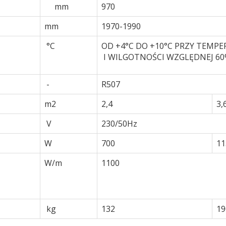
mm
970
mm
1970-1990
°C
OD +4°C DO +10°C PRZY TEM
I WILGOTNOŚCI WZGLĘDNEJ 6
-
R507
m2
2,4
3,
V
230/50Hz
W
700
11
W/m
1100
kg
132
19