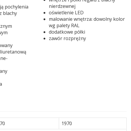
nierdzewnej
ją pochylenia
oświetlenie LED
z blachy
malowanie wnętrza: dowolny kolor
wg palety RAL
cznym
dodatkowe półki
owym
zawór rozprężny
lowany
oliuretanową
jne-
lany
a
70
1970