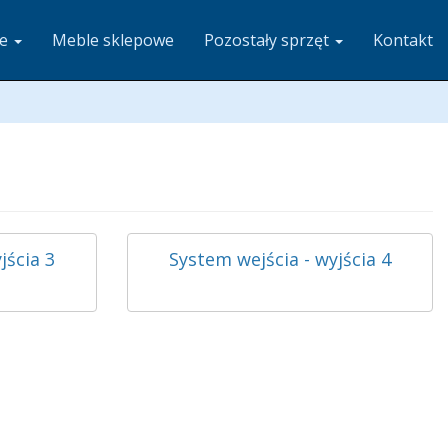
ze
Meble sklepowe
Pozostały sprzęt
Kontakt
jścia 3
System wejścia - wyjścia 4